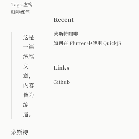
Tags:
虚构
咖啡
练笔
Recent
蒙斯特咖啡
这是
如何在 Flutter 中使用 QuickJS
一篇
练笔
文
Links
章，
Github
内容
皆为
编
造。
蒙斯特