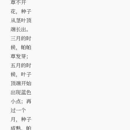
草不开
花，种子
从茎叶顶
端长出。
三月的时
候，帕帕
草发芽；
五月的时
候，叶子
顶端开始
出现蓝色
小点；再
过一个
月，种子
成熟，帕