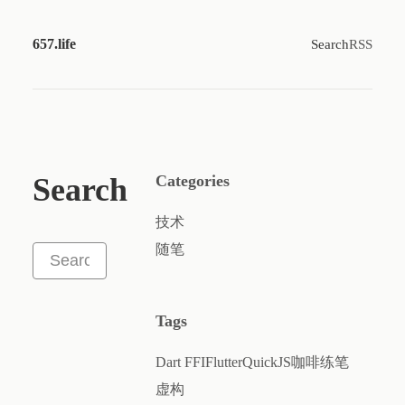
657.life
Search
RSS
Search
Categories
技术
随笔
Tags
Dart FFI
Flutter
QuickJS
咖啡
练笔
虚构